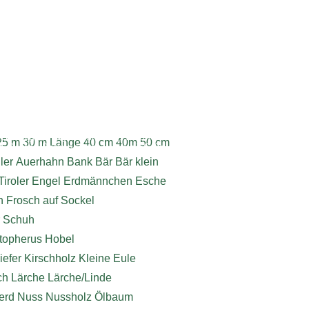
ebdesign, Programmierung, Webhosting
25 m
30 m Länge
40 cm
40m
50 cm
6 Roman Baumgartner | www.dieSeite.at
ler
Auerhahn
Bank
Bär
Bär klein
Tiroler
Engel
Erdmännchen
Esche
h
Frosch auf Sockel
r Schuh
stopherus
Hobel
iefer
Kirschholz
Kleine Eule
ch
Lärche
Lärche/Linde
erd
Nuss
Nussholz
Ölbaum