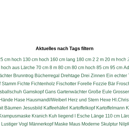
Aktuelles nach Tags filtern
W
25 cm hoch
130 cm hoch
160 cm lang
180 cm
2
2 m
20 m hoch
© 202
 hoch aus Lärche
70 cm
8 m
80 cm
80 cm hoch
85 cm
95 cm
Ad
chter
Brunntrog
Bücherregal
Drehtage
Drei Zinnen
Ein echter 
f Stamm
Fichte
Fichtenholz
Fischotter
Forelle
Fozzie Bär
Frosc
sballschuh
Gamskopf
Gans
Gartenwächter
Große Eule
Grosse
Hände
Hase
Hausmandl/Weiberl
Herz und Stern
Hexe
Hl.Chri
mit Bäumen
Jesusbild
Kaffeehäferl
Kartoffelkopf
Kartoffelmann
K
Krampusmaske
Kranich
Kuh liegend
l Esche
Länge 110 cm
Lär
Lustiger Vogl
Männerkopf
Maske
Maus
Moderne Skulptur
Nilpf