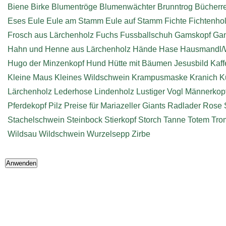
Biene
Birke
Blumentröge
Blumenwächter
Brunntrog
Bücherr
Eses
Eule
Eule am Stamm
Eule auf Stamm
Fichte
Fichtenho
Frosch aus Lärchenholz
Fuchs
Fussballschuh
Gamskopf
Ga
Hahn und Henne aus Lärchenholz
Hände
Hase
Hausmandl/
Hugo der Minzenkopf
Hund
Hütte mit Bäumen
Jesusbild
Kaff
Kleine Maus
Kleines Wildschwein
Krampusmaske
Kranich
K
Lärchenholz
Lederhose
Lindenholz
Lustiger Vogl
Männerkop
Pferdekopf
Pilz
Preise für Mariazeller Giants
Radlader
Rose
Stachelschwein
Steinbock
Stierkopf
Storch
Tanne
Totem
Tro
Wildsau
Wildschwein
Wurzelsepp
Zirbe