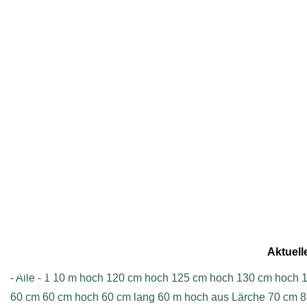
Geschrieben am Dienstag, 22.12.2015 - 09:40
Aktuell
Impressum
- Alle -
1
10 m hoch
120 cm hoch
125 cm hoch
130 cm hoch
1
60 cm
60 cm hoch
60 cm lang
60 m hoch aus Lärche
70 cm
8