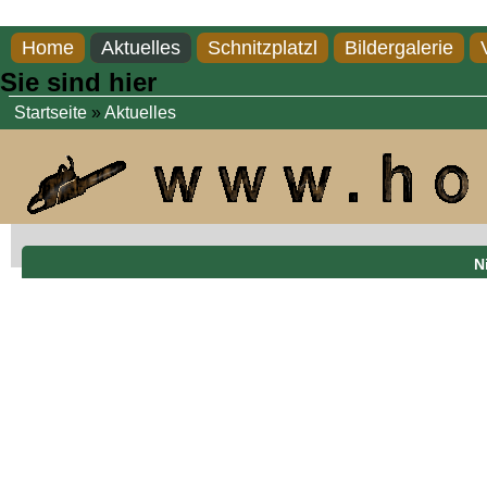
Direkt zum Inhalt
Home
Aktuelles
Schnitzplatzl
Bildergalerie
Sie sind hier
Startseite
»
Aktuelles
N
Nilpferd, Länge 1,20 m