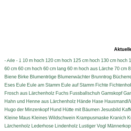
Aktuell
Impressum
- Alle -
1
10 m hoch
120 cm hoch
125 cm hoch
130 cm hoch
1
60 cm
60 cm hoch
60 cm lang
60 m hoch aus Lärche
70 cm
8
Biene
Birke
Blumentröge
Blumenwächter
Brunntrog
Bücherr
Eses
Eule
Eule am Stamm
Eule auf Stamm
Fichte
Fichtenho
Frosch aus Lärchenholz
Fuchs
Fussballschuh
Gamskopf
Ga
Hahn und Henne aus Lärchenholz
Hände
Hase
Hausmandl/
Hugo der Minzenkopf
Hund
Hütte mit Bäumen
Jesusbild
Kaff
Kleine Maus
Kleines Wildschwein
Krampusmaske
Kranich
K
Lärchenholz
Lederhose
Lindenholz
Lustiger Vogl
Männerkop