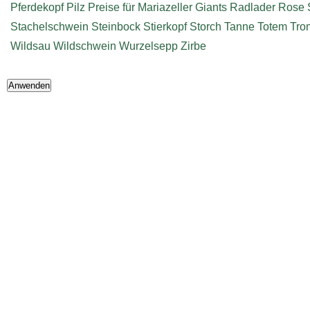
Pferdekopf
Pilz
Preise für Mariazeller Giants
Radlader
Rose
Stachelschwein
Steinbock
Stierkopf
Storch
Tanne
Totem
Tro
Wildsau
Wildschwein
Wurzelsepp
Zirbe