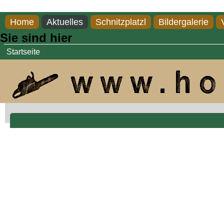
Direkt zum Inhalt
Home
Aktuelles
Schnitzplatzl
Bildergalerie
Sie sind hier
Startseite
Herz und Stern