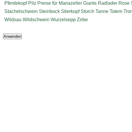
Pferdekopf
Pilz
Preise für Mariazeller Giants
Radlader
Rose
Stachelschwein
Steinbock
Stierkopf
Storch
Tanne
Totem
Tro
Wildsau
Wildschwein
Wurzelsepp
Zirbe