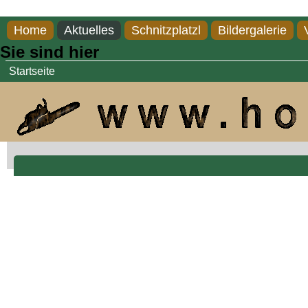
Direkt zum Inhalt
Home
Aktuelles
Schnitzplatzl
Bildergalerie
Sie sind hier
Startseite
Krampusmaske, Zirbe