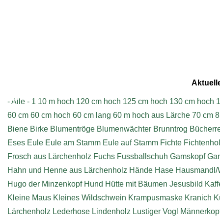
Aktuell
Impressum
- Alle -
1
10 m hoch
120 cm hoch
125 cm hoch
130 cm hoch
1
60 cm
60 cm hoch
60 cm lang
60 m hoch aus Lärche
70 cm
8
Biene
Birke
Blumentröge
Blumenwächter
Brunntrog
Bücherr
Eses
Eule
Eule am Stamm
Eule auf Stamm
Fichte
Fichtenho
Frosch aus Lärchenholz
Fuchs
Fussballschuh
Gamskopf
Ga
Hahn und Henne aus Lärchenholz
Hände
Hase
Hausmandl/
Hugo der Minzenkopf
Hund
Hütte mit Bäumen
Jesusbild
Kaff
Kleine Maus
Kleines Wildschwein
Krampusmaske
Kranich
K
Lärchenholz
Lederhose
Lindenholz
Lustiger Vogl
Männerkop