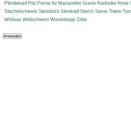
Pferdekopf
Pilz
Preise für Mariazeller Giants
Radlader
Rose
Stachelschwein
Steinbock
Stierkopf
Storch
Tanne
Totem
Tro
Wildsau
Wildschwein
Wurzelsepp
Zirbe