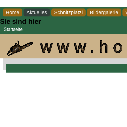
Direkt zum Inhalt
Home
Aktuelles
Schnitzplatzl
Bildergalerie
Sie sind hier
Startseite
Gamskopf