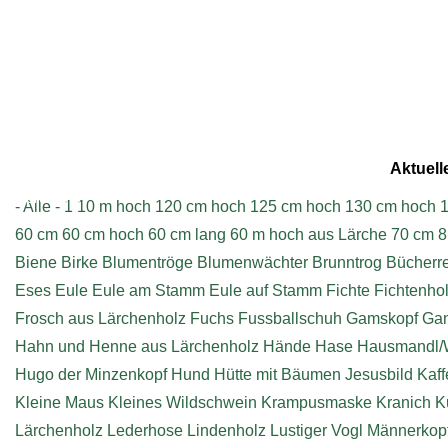
Aktuell
Impressum
- Alle -
1
10 m hoch
120 cm hoch
125 cm hoch
130 cm hoch
1
60 cm
60 cm hoch
60 cm lang
60 m hoch aus Lärche
70 cm
8
Biene
Birke
Blumentröge
Blumenwächter
Brunntrog
Bücherr
Eses
Eule
Eule am Stamm
Eule auf Stamm
Fichte
Fichtenho
Frosch aus Lärchenholz
Fuchs
Fussballschuh
Gamskopf
Ga
Hahn und Henne aus Lärchenholz
Hände
Hase
Hausmandl/
Hugo der Minzenkopf
Hund
Hütte mit Bäumen
Jesusbild
Kaff
Kleine Maus
Kleines Wildschwein
Krampusmaske
Kranich
K
Lärchenholz
Lederhose
Lindenholz
Lustiger Vogl
Männerkop