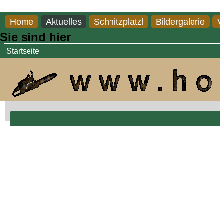
Direkt zum Inhalt
Home
Aktuelles
Schnitzplatzl
Bildergalerie
Sie sind hier
Startseite
Blumenwächter