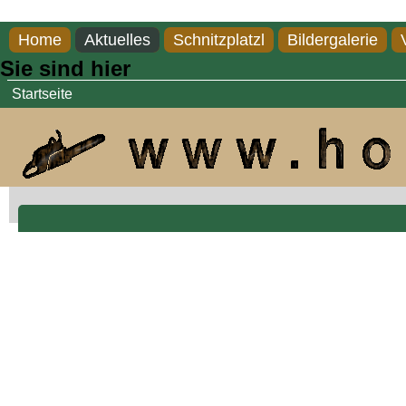
Direkt zum Inhalt
Home
Aktuelles
Schnitzplatzl
Bildergalerie
Sie sind hier
Startseite
Steinbock