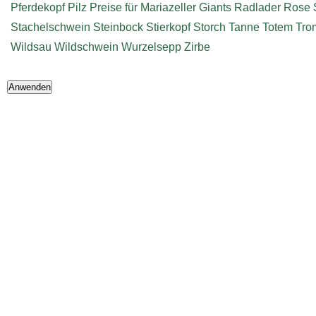
Pferdekopf
Pilz
Preise für Mariazeller Giants
Radlader
Rose
Stachelschwein
Steinbock
Stierkopf
Storch
Tanne
Totem
Tro
Wildsau
Wildschwein
Wurzelsepp
Zirbe