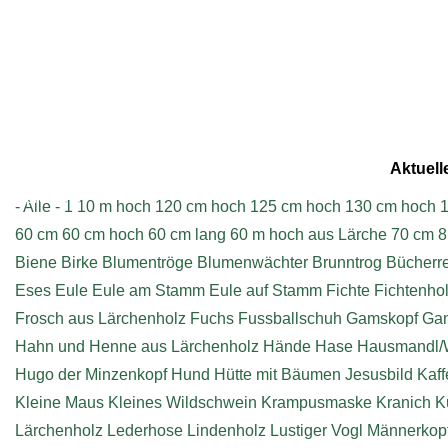
Aktuell
Impressum
- Alle -
1
10 m hoch
120 cm hoch
125 cm hoch
130 cm hoch
1
60 cm
60 cm hoch
60 cm lang
60 m hoch aus Lärche
70 cm
8
Biene
Birke
Blumentröge
Blumenwächter
Brunntrog
Bücherr
Eses
Eule
Eule am Stamm
Eule auf Stamm
Fichte
Fichtenho
Frosch aus Lärchenholz
Fuchs
Fussballschuh
Gamskopf
Ga
Hahn und Henne aus Lärchenholz
Hände
Hase
Hausmandl/
Hugo der Minzenkopf
Hund
Hütte mit Bäumen
Jesusbild
Kaff
Kleine Maus
Kleines Wildschwein
Krampusmaske
Kranich
K
Lärchenholz
Lederhose
Lindenholz
Lustiger Vogl
Männerkop