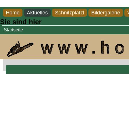
Direkt zum Inhalt
Home
Aktuelles
Schnitzplatzl
Bildergalerie
Sie sind hier
Startseite
ein echter Tiroler a...