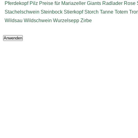
Pferdekopf
Pilz
Preise für Mariazeller Giants
Radlader
Rose
Stachelschwein
Steinbock
Stierkopf
Storch
Tanne
Totem
Tro
Wildsau
Wildschwein
Wurzelsepp
Zirbe