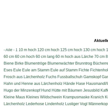
Aktuell
Impressum
- Alle -
1
10 m hoch
120 cm hoch
125 cm hoch
130 cm hoch
1
60 cm
60 cm hoch
60 cm lang
60 m hoch aus Lärche
70 cm
8
Biene
Birke
Blumentröge
Blumenwächter
Brunntrog
Bücherr
Eses
Eule
Eule am Stamm
Eule auf Stamm
Fichte
Fichtenho
Frosch aus Lärchenholz
Fuchs
Fussballschuh
Gamskopf
Ga
Hahn und Henne aus Lärchenholz
Hände
Hase
Hausmandl/
Hugo der Minzenkopf
Hund
Hütte mit Bäumen
Jesusbild
Kaff
Kleine Maus
Kleines Wildschwein
Krampusmaske
Kranich
K
Lärchenholz
Lederhose
Lindenholz
Lustiger Vogl
Männerkop