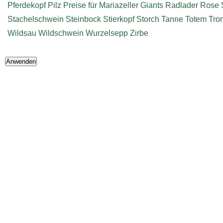
Pferdekopf
Pilz
Preise für Mariazeller Giants
Radlader
Rose
Stachelschwein
Steinbock
Stierkopf
Storch
Tanne
Totem
Tro
Wildsau
Wildschwein
Wurzelsepp
Zirbe