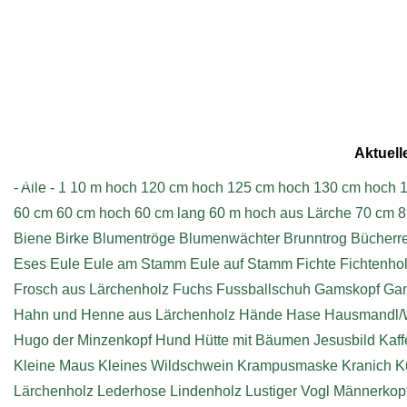
Aktuell
Impressum
- Alle -
1
10 m hoch
120 cm hoch
125 cm hoch
130 cm hoch
1
60 cm
60 cm hoch
60 cm lang
60 m hoch aus Lärche
70 cm
8
Biene
Birke
Blumentröge
Blumenwächter
Brunntrog
Bücherr
Eses
Eule
Eule am Stamm
Eule auf Stamm
Fichte
Fichtenho
Frosch aus Lärchenholz
Fuchs
Fussballschuh
Gamskopf
Ga
Hahn und Henne aus Lärchenholz
Hände
Hase
Hausmandl/
Hugo der Minzenkopf
Hund
Hütte mit Bäumen
Jesusbild
Kaff
Kleine Maus
Kleines Wildschwein
Krampusmaske
Kranich
K
Lärchenholz
Lederhose
Lindenholz
Lustiger Vogl
Männerkop