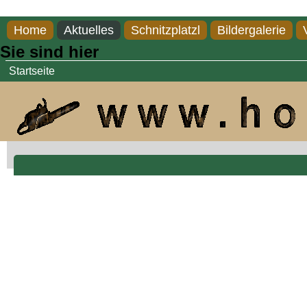
Direkt zum Inhalt
Home
Aktuelles
Schnitzplatzl
Bildergalerie
Sie sind hier
Startseite
Waldgeist mit Latern...