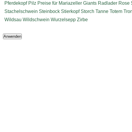
Pferdekopf
Pilz
Preise für Mariazeller Giants
Radlader
Rose
Stachelschwein
Steinbock
Stierkopf
Storch
Tanne
Totem
Tro
Wildsau
Wildschwein
Wurzelsepp
Zirbe