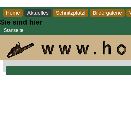
Direkt zum Inhalt
Home
Aktuelles
Schnitzplatzl
Bildergalerie
Sie sind hier
Startseite
Eule auf Stamm