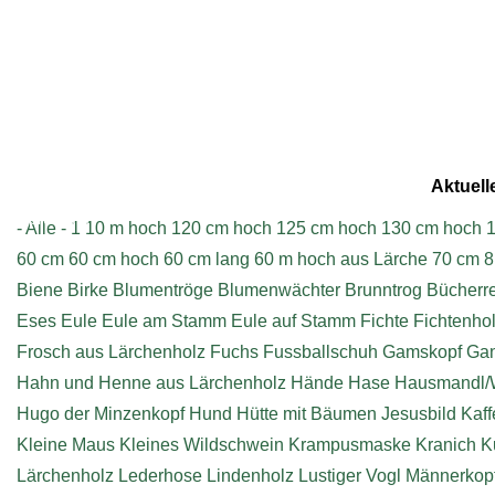
Aktuell
Impressum
- Alle -
1
10 m hoch
120 cm hoch
125 cm hoch
130 cm hoch
1
60 cm
60 cm hoch
60 cm lang
60 m hoch aus Lärche
70 cm
8
Biene
Birke
Blumentröge
Blumenwächter
Brunntrog
Bücherr
Eses
Eule
Eule am Stamm
Eule auf Stamm
Fichte
Fichtenho
Frosch aus Lärchenholz
Fuchs
Fussballschuh
Gamskopf
Ga
Hahn und Henne aus Lärchenholz
Hände
Hase
Hausmandl/
Hugo der Minzenkopf
Hund
Hütte mit Bäumen
Jesusbild
Kaff
Kleine Maus
Kleines Wildschwein
Krampusmaske
Kranich
K
Lärchenholz
Lederhose
Lindenholz
Lustiger Vogl
Männerkop