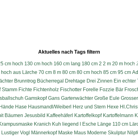
Aktuelles nach Tags filtern
W
25 cm hoch
130 cm hoch
160 cm lang
180 cm
2
2 m
20 m hoch
© 202
 hoch aus Lärche
70 cm
8 m
80 cm
80 cm hoch
85 cm
95 cm
Ad
chter
Brunntrog
Bücherregal
Drehtage
Drei Zinnen
Ein echter 
f Stamm
Fichte
Fichtenholz
Fischotter
Forelle
Fozzie Bär
Frosc
sballschuh
Gamskopf
Gans
Gartenwächter
Große Eule
Grosse
Hände
Hase
Hausmandl/Weiberl
Herz und Stern
Hexe
Hl.Chri
mit Bäumen
Jesusbild
Kaffeehäferl
Kartoffelkopf
Kartoffelmann
K
Krampusmaske
Kranich
Kuh liegend
l Esche
Länge 110 cm
Lär
Lustiger Vogl
Männerkopf
Maske
Maus
Moderne Skulptur
Nilpf