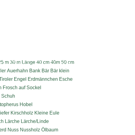
ebdesign, Programmierung, Webhosting
25 m
30 m Länge
40 cm
40m
50 cm
6 Roman Baumgartner | www.dieSeite.at
ler
Auerhahn
Bank
Bär
Bär klein
Tiroler
Engel
Erdmännchen
Esche
h
Frosch auf Sockel
r Schuh
stopherus
Hobel
iefer
Kirschholz
Kleine Eule
ch
Lärche
Lärche/Linde
erd
Nuss
Nussholz
Ölbaum