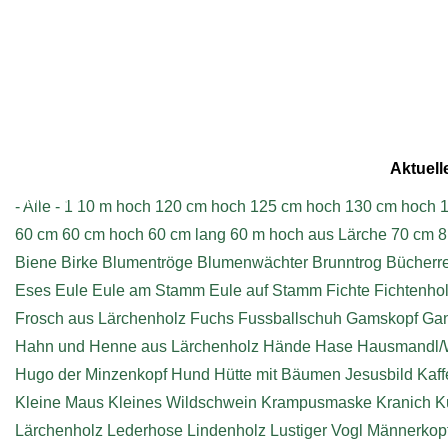
Aktuell
Impressum
- Alle -
1
10 m hoch
120 cm hoch
125 cm hoch
130 cm hoch
1
60 cm
60 cm hoch
60 cm lang
60 m hoch aus Lärche
70 cm
8
Biene
Birke
Blumentröge
Blumenwächter
Brunntrog
Bücherr
Eses
Eule
Eule am Stamm
Eule auf Stamm
Fichte
Fichtenho
Frosch aus Lärchenholz
Fuchs
Fussballschuh
Gamskopf
Ga
Hahn und Henne aus Lärchenholz
Hände
Hase
Hausmandl/
Hugo der Minzenkopf
Hund
Hütte mit Bäumen
Jesusbild
Kaff
Kleine Maus
Kleines Wildschwein
Krampusmaske
Kranich
K
Lärchenholz
Lederhose
Lindenholz
Lustiger Vogl
Männerkop