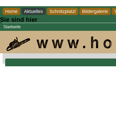
Direkt zum Inhalt
Home
Aktuelles
Schnitzplatzl
Bildergalerie
Sie sind hier
Startseite
Frosch, Lärche, 40 c...