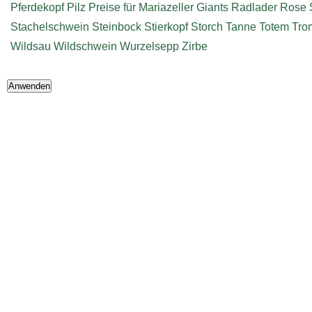
Pferdekopf
Pilz
Preise für Mariazeller Giants
Radlader
Rose
Stachelschwein
Steinbock
Stierkopf
Storch
Tanne
Totem
Tro
Wildsau
Wildschwein
Wurzelsepp
Zirbe