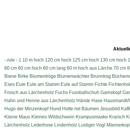
Aktuell
Impressum
- Alle -
1
10 m hoch
120 cm hoch
125 cm hoch
130 cm hoch
1
60 cm
60 cm hoch
60 cm lang
60 m hoch aus Lärche
70 cm
8
Biene
Birke
Blumentröge
Blumenwächter
Brunntrog
Bücherr
Eses
Eule
Eule am Stamm
Eule auf Stamm
Fichte
Fichtenho
Frosch aus Lärchenholz
Fuchs
Fussballschuh
Gamskopf
Ga
Hahn und Henne aus Lärchenholz
Hände
Hase
Hausmandl/
Hugo der Minzenkopf
Hund
Hütte mit Bäumen
Jesusbild
Kaff
Kleine Maus
Kleines Wildschwein
Krampusmaske
Kranich
K
Lärchenholz
Lederhose
Lindenholz
Lustiger Vogl
Männerkop