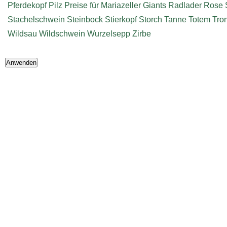
Pferdekopf
Pilz
Preise für Mariazeller Giants
Radlader
Rose
Stachelschwein
Steinbock
Stierkopf
Storch
Tanne
Totem
Tro
Wildsau
Wildschwein
Wurzelsepp
Zirbe