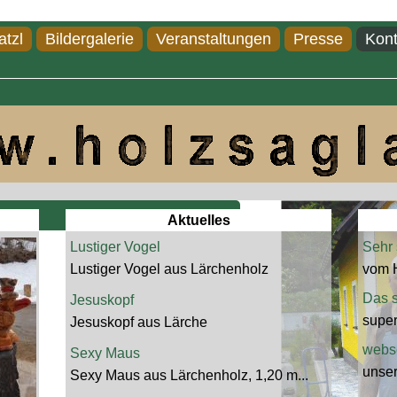
atzl
Bildergalerie
Veranstaltungen
Presse
Kont
ontakt
Aktuelles
Lustiger Vogel
Sehr 
Lustiger Vogel aus Lärchenholz
vom 
Das s
Jesuskopf
super
Jesuskopf aus Lärche
webse
Sexy Maus
unser
Sexy Maus aus Lärchenholz, 1,20 m...