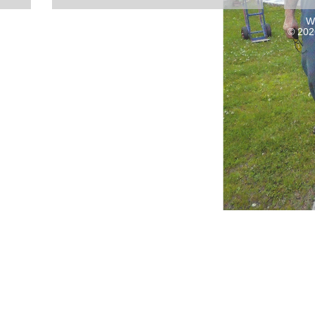
W
© 202