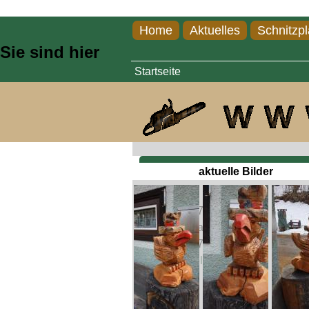
Direkt zum Inhalt
Home
Aktuelles
Schnitzpl
Sie sind hier
Startseite
K
aktuelle Bilder
Karl Bauer
Aschbach 17
8634 Aschbach
0664 / 5938781
karl-der@holzsagla.at