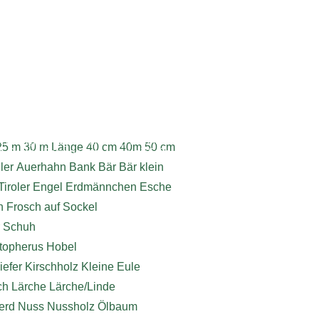
ebdesign, Programmierung, Webhosting
25 m
30 m Länge
40 cm
40m
50 cm
6 Roman Baumgartner | www.dieSeite.at
ler
Auerhahn
Bank
Bär
Bär klein
Tiroler
Engel
Erdmännchen
Esche
h
Frosch auf Sockel
r Schuh
stopherus
Hobel
iefer
Kirschholz
Kleine Eule
ch
Lärche
Lärche/Linde
erd
Nuss
Nussholz
Ölbaum