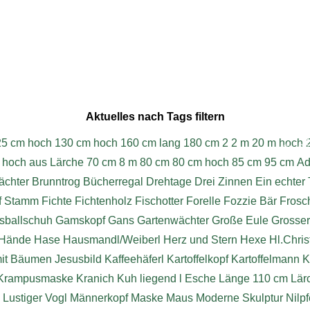
Aktuelles nach Tags filtern
W
25 cm hoch
130 cm hoch
160 cm lang
180 cm
2
2 m
20 m hoch
© 202
 hoch aus Lärche
70 cm
8 m
80 cm
80 cm hoch
85 cm
95 cm
Ad
chter
Brunntrog
Bücherregal
Drehtage
Drei Zinnen
Ein echter 
f Stamm
Fichte
Fichtenholz
Fischotter
Forelle
Fozzie Bär
Frosc
sballschuh
Gamskopf
Gans
Gartenwächter
Große Eule
Grosse
Hände
Hase
Hausmandl/Weiberl
Herz und Stern
Hexe
Hl.Chri
mit Bäumen
Jesusbild
Kaffeehäferl
Kartoffelkopf
Kartoffelmann
K
Krampusmaske
Kranich
Kuh liegend
l Esche
Länge 110 cm
Lär
Lustiger Vogl
Männerkopf
Maske
Maus
Moderne Skulptur
Nilpf