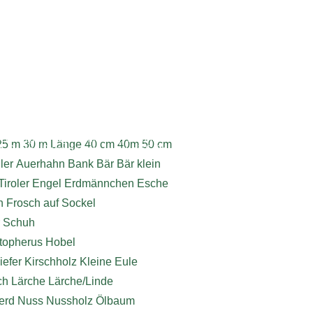
ebdesign, Programmierung, Webhosting
25 m
30 m Länge
40 cm
40m
50 cm
6 Roman Baumgartner | www.dieSeite.at
ler
Auerhahn
Bank
Bär
Bär klein
Tiroler
Engel
Erdmännchen
Esche
h
Frosch auf Sockel
r Schuh
stopherus
Hobel
iefer
Kirschholz
Kleine Eule
ch
Lärche
Lärche/Linde
erd
Nuss
Nussholz
Ölbaum