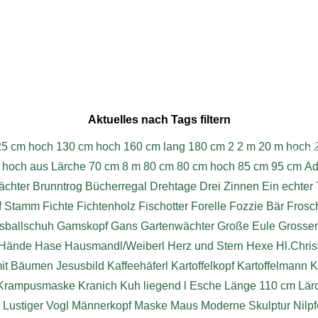
Aktuelles nach Tags filtern
W
25 cm hoch
130 cm hoch
160 cm lang
180 cm
2
2 m
20 m hoch
© 202
 hoch aus Lärche
70 cm
8 m
80 cm
80 cm hoch
85 cm
95 cm
Ad
chter
Brunntrog
Bücherregal
Drehtage
Drei Zinnen
Ein echter 
f Stamm
Fichte
Fichtenholz
Fischotter
Forelle
Fozzie Bär
Frosc
sballschuh
Gamskopf
Gans
Gartenwächter
Große Eule
Grosse
Hände
Hase
Hausmandl/Weiberl
Herz und Stern
Hexe
Hl.Chri
mit Bäumen
Jesusbild
Kaffeehäferl
Kartoffelkopf
Kartoffelmann
K
Krampusmaske
Kranich
Kuh liegend
l Esche
Länge 110 cm
Lär
Lustiger Vogl
Männerkopf
Maske
Maus
Moderne Skulptur
Nilpf