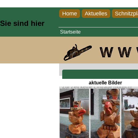
Direkt zum Inhalt
Home
Aktuelles
Schnitzpl
Sie sind hier
Startseite
aktuelle Bilder
Zur Zeit keine Einträge möglich!
Sehr schön Karl.
geschrieben von Haunzz am Donne
Sehr schön Karl.