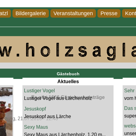
atzl
Bildergalerie
Veranstaltungen
Presse
Kont
Gästebuch
Aktuelles
Lustiger Vogel
Sehr 
Es gibt 1666
Gästebucheinträge
Lustiger Vogel aus Lärchenholz
vom 
Das s
Jesuskopf
super
Jesuskopf aus Lärche
rstag, 21.07.2016 - 12:48
webse
Sexy Maus
unser
Sexy Maus aus Lärchenholz, 1,20 m...