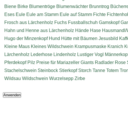
Biene
Birke
Blumentröge
Blumenwächter
Brunntrog
Bücherr
Eses
Eule
Eule am Stamm
Eule auf Stamm
Fichte
Fichtenho
Frosch aus Lärchenholz
Fuchs
Fussballschuh
Gamskopf
Ga
Hahn und Henne aus Lärchenholz
Hände
Hase
Hausmandl/
Hugo der Minzenkopf
Hund
Hütte mit Bäumen
Jesusbild
Kaff
Kleine Maus
Kleines Wildschwein
Krampusmaske
Kranich
K
Lärchenholz
Lederhose
Lindenholz
Lustiger Vogl
Männerkop
Pferdekopf
Pilz
Preise für Mariazeller Giants
Radlader
Rose
Stachelschwein
Steinbock
Stierkopf
Storch
Tanne
Totem
Tro
Wildsau
Wildschwein
Wurzelsepp
Zirbe